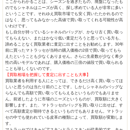
ここからわかることは、シーズンを過ぎたもの、廃盤になったも
のでもシャネルはニーズが高く、探し求めている人が非常に多い
ということです。それゆえ買取市場でも安く買いたたかれるので
はなく、思ってもみなかった高値で買い取ってくれる可能性が高
いわけです。
もし自分が持っているシャネルのバッグが、かなり古く買い取っ
てもらえない、またはかなり低い査定だろうと思っている方も、
諦めることなく買取業者に査定に出すことをお勧めします。30年
前に買ったマトラッセが当時の購入価格の2倍で買い取ってもら
えたということも少なくありません。さらに生産数が少なく希少
性の高いモデルであれば、購入価格の三倍の値段で買い取られる
ことも珍しくないのです。
【買取相場を把握して査定に出すことも大事】
買取業者を利用する人にとっては、できるだけ高く買い取ってほ
しいと思うのは当たり前のことです。しかしシャネルのバッグな
らなんでも高額で買い取ってもらえるというものでもありませ
ん。前述したように市場のニーズというものが、買取額に大きく
影響します。また、マトラッセのバッグを買い取りに出せば、す
べて高額査定が期待できるというものでもありません。マトラッ
セの中でも使われている皮革の種類によって、買取額が変動しま
す。
マトラッセではキャビアスキンとラムスキンが代表的です。キャ