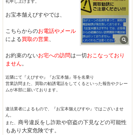
礼申し上げます。
お宝本舗えびすやでは、
こちらからの
お電話やメール
による
買取の営業
、
お約束のない
お宅への訪問
は一切
おこなっており
ません
。
近隣にて『えびすや』『お宝本舗』等を名乗り
営業訪問また、買取の勧誘電話をしてくるといった報告やクレー
ムが本部に届いております。
違法業者によるもので、『お宝本舗えびすや』ではございませ
ん。
商号違反をし詐欺や窃盗の下見などの可能性
また、
もあり大変危険です。