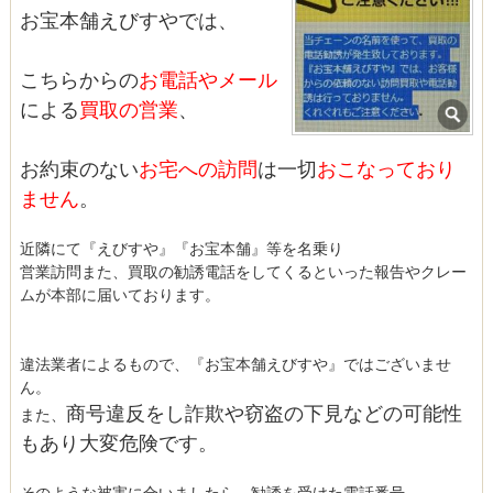
お宝本舗えびすやでは、
こちらからの
お電話やメール
による
買取の営業
、
お約束のない
お宅への訪問
は一切
おこなっており
ません
。
近隣にて『えびすや』『お宝本舗』等を名乗り
営業訪問また、買取の勧誘電話をしてくるといった報告やクレー
ムが本部に届いております。
違法業者によるもので、『お宝本舗えびすや』ではございませ
ん。
商号違反をし詐欺や窃盗の下見などの可能性
また、
もあり大変危険です。
そのような被害に合いましたら、勧誘を受けた電話番号、