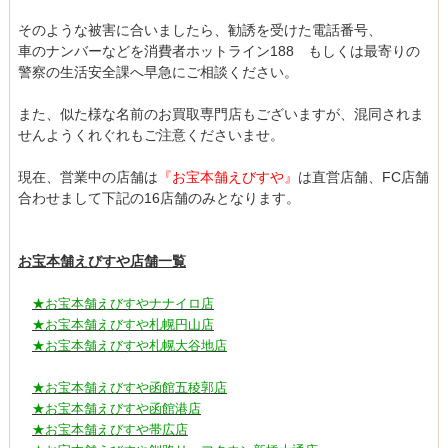
そのような被害に合いましたら、勧誘を受けた電話番号、
車のナンバーなどを消費者ホットライン188 もしくは最寄りの
警察の生活安全課へ早急にご相談ください。
また、似た様な名前のお買取専門店もございますが、混同されま
せんようくれぐれもご注意くださいませ。
現在、営業中の店舗は
『お宝本舗えびすや』
は直営店舗、FC店舗
合わせまして下記の16店舗のみとなります。
お宝本舗えびすや店舗一覧
★お宝本舗えびすやナナイロ店
★お宝本舗えびすや札幌円山店
★お宝本舗えびすや札幌大谷地店
★お宝本舗えびすや函館五稜郭店
★お宝本舗えびすや函館港店
★お宝本舗えびすや帯広店