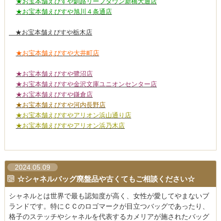
★お宝本舗えびすや釧路リーフタウン新橋大通店
★お宝本舗えびすや旭川４条通店
★お宝本舗えびすや栃木店
★お宝本舗えびすや大井町店
★お宝本舗えびすや鷺沼店
★お宝本舗えびすや金沢文庫ユニオンセンター店
★お宝本舗えびすや鎌倉店
★お宝本舗えびすや河内長野店
★お宝本舗えびすやアリオン浜山通り店
★お宝本舗えびすやアリオン浜乃木店
2024.05.09
☆シャネルバッグ廃盤品や古くてもご相談ください☆
シャネルとは世界で最も認知度が高く、女性が愛してやまないブ
ランドです。特にＣＣのロゴマークが目立つバッグであったり、
格子のステッチやシャネルを代表するカメリアが施されたバッグ