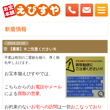
2024.10.16
【重要】※ご注意ください※
平素は格別のご愛顧を賜り、厚く御
礼申し上げます。
お宝本舗えびすやでは、
こちらからの
お電話やメール
による
買取の営業
、
お約束のない
お宅への訪問
は一切
おこなっており