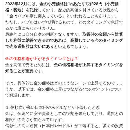
2023年12月には、金の小売価格は1gあたり1万928円（小売価
格・税込）を記録
しており、歴史的高値を付けている状況から
「金はバブル期に突入している」といわれることもあります。
ただし、バブルはいずれ弾けるもので、どのタイミングで急落す
るかは誰にもわかりません。
最終的には自分自身の判断となりますが、
取得時の金額から計算
した利益に納得できるのであれば、高騰している今のタイミング
で売る選択肢は大いにあり
といえるでしょう。
金の価格相場が上がるタイミングとは？
金を高値で売るためには、
金の価格相場が上昇するタイミングを
知ることが重要
です。
では、具体的に金の価格はどのようなシーンで上昇するのでしょ
うか。以下では、金の価格上昇につながる4つのポイントについ
て解説します。
１.信頼度が高い日本円や米ドルなどが下落したとき
金は、伝統的に安全資産としての役割を果たしており、通貨との
相関性の高さが知られています。
信頼性の高い通貨（日本円や米ドル）が下落すると、多くの投資