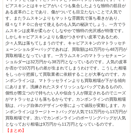
ビアスキンとはキャビアがいくつも集合したような独特の筋目が
ある皮革のことであり、傷がついても目立たないことで人気で
す。またラムスキンよりもマットな雰囲気で落ち着きがあり、
様々なＴＰＯに合せて使えるのも人気の秘訣でしょう。一方でラ
ムスキンは皮革が柔らかくしなやかで独特の光沢感が特徴です。
しかしキャビアスキンよりも傷がつきやすい皮革であるため、
少々人気は落ちてしまうのです。キャビアスキンのマトラッセチ
ェーンショルダーバッグであれば、買取額は41万円から48万円が
買取相場となっています。一方ラムスキンのマトラッセチェーン
ショルダーは32万円から38万円となっているのです。人気の皮革
か否かで10万円もの差が生まれてしまうわけです。こうした相場
をしっかり把握して買取業者に依頼することが大事なのです。カ
ンボンラインは、マトラッセラインよりも買取相場が下がる傾向
にあります。洗練されたスタイリッシュなバッグであるものの、
個性が際立つので持ちたい人や似合う人が限定されるのでニーズ
がマトラッセよりも落ちるからです。カンボンラインの買取相場
額は、バッグ自体のデザインや形によって値段が変動します。カ
ンボンラインはラージトートバッグが人気で11万円から13万円が
買取相場です。次いでカンボンラインのボーリングバッグが人気
となっており相場は9万円から11万円となっているのです。
【まとめ】