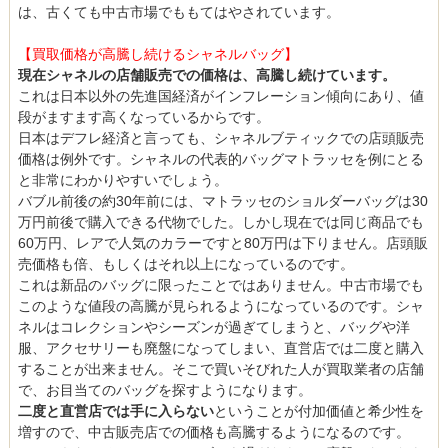
は、古くても中古市場でももてはやされています。
【買取価格が高騰し続けるシャネルバッグ】
現在シャネルの店舗販売での価格は、高騰し続けています。
これは日本以外の先進国経済がインフレーション傾向にあり、値
段がますます高くなっているからです。
日本はデフレ経済と言っても、シャネルブティックでの店頭販売
価格は例外です。シャネルの代表的バッグマトラッセを例にとる
と非常にわかりやすいでしょう。
バブル前後の約30年前には、マトラッセのショルダーバッグは30
万円前後で購入できる代物でした。しかし現在では同じ商品でも
60万円、レアで人気のカラーですと80万円は下りません。店頭販
売価格も倍、もしくはそれ以上になっているのです。
これは新品のバッグに限ったことではありません。中古市場でも
このような値段の高騰が見られるようになっているのです。シャ
ネルはコレクションやシーズンが過ぎてしまうと、バッグや洋
服、アクセサリーも廃盤になってしまい、直営店では二度と購入
することが出来ません。そこで買いそびれた人が買取業者の店舗
で、お目当てのバッグを探すようになります。
二度と直営店では手に入らない
ということが付加価値と希少性を
増すので、中古販売店での価格も高騰するようになるのです。