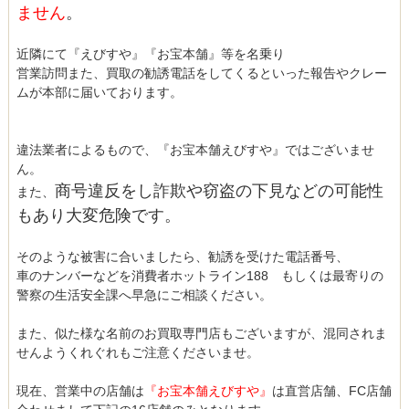
ません
。
近隣にて『えびすや』『お宝本舗』等を名乗り
営業訪問また、買取の勧誘電話をしてくるといった報告やクレー
ムが本部に届いております。
違法業者によるもので、『お宝本舗えびすや』ではございませ
ん。
商号違反をし詐欺や窃盗の下見などの可能性
また、
もあり大変危険です。
そのような被害に合いましたら、勧誘を受けた電話番号、
車のナンバーなどを消費者ホットライン188 もしくは最寄りの
警察の生活安全課へ早急にご相談ください。
また、似た様な名前のお買取専門店もございますが、混同されま
せんようくれぐれもご注意くださいませ。
現在、営業中の店舗は
『お宝本舗えびすや』
は直営店舗、FC店舗