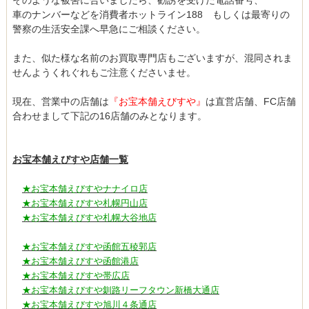
車のナンバーなどを消費者ホットライン188 もしくは最寄りの
警察の生活安全課へ早急にご相談ください。
また、似た様な名前のお買取専門店もございますが、混同されま
せんようくれぐれもご注意くださいませ。
現在、営業中の店舗は
『お宝本舗えびすや』
は直営店舗、FC店舗
合わせまして下記の16店舗のみとなります。
お宝本舗えびすや店舗一覧
★お宝本舗えびすやナナイロ店
★お宝本舗えびすや札幌円山店
★お宝本舗えびすや札幌大谷地店
★お宝本舗えびすや函館五稜郭店
★お宝本舗えびすや函館港店
★お宝本舗えびすや帯広店
★お宝本舗えびすや釧路リーフタウン新橋大通店
★お宝本舗えびすや旭川４条通店